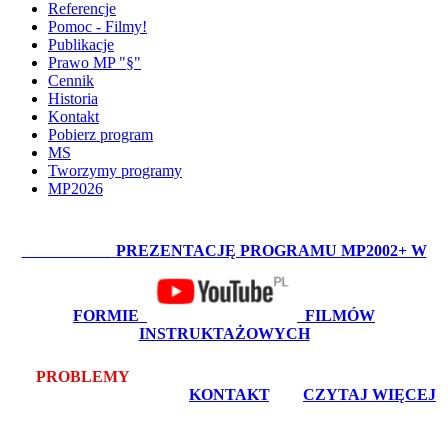
Referencje
Pomoc - Filmy!
Publikacje
Prawo MP "§"
Cennik
Historia
Kontakt
Pobierz program
MS
Tworzymy programy
MP2026
OBEJRZYJ:
PREZENTACJĘ PROGRAMU MP2002+ W
FORMIE
FILMÓW
INSTRUKTAŻOWYCH
PROBLEMY
Z POBRANIEM LUB INSTALACJĄ? -
bezpłatna pomoc zdalna -
KONTAKT
, lub
CZYTAJ WIĘCEJ