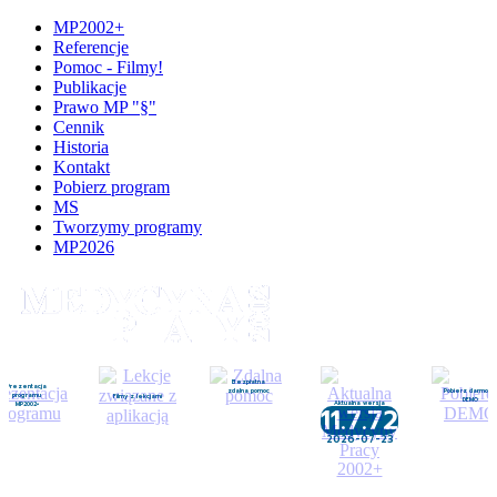
MP2002+
Referencje
Pomoc - Filmy!
Publikacje
Prawo MP "§"
Cennik
Historia
Kontakt
Pobierz program
MS
Tworzymy programy
MP2026