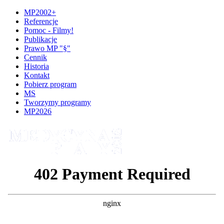
MP2002+
Referencje
Pomoc - Filmy!
Publikacje
Prawo MP "§"
Cennik
Historia
Kontakt
Pobierz program
MS
Tworzymy programy
MP2026