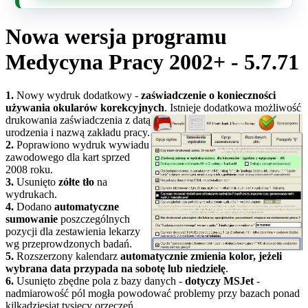
Nowa wersja programu
Medycyna Pracy 2002+ - 5.7.71
1.
Nowy wydruk dodatkowy -
zaświadczenie o konieczności
używania okularów korekcyjnych
. Istnieje
dodatkowa możliwość
drukowania zaświadczenia z datą
urodzenia i nazwą zakładu pracy.
2.
Poprawiono wydruk wywiadu
zawodowego dla kart sprzed
2008 roku.
3.
Usunięto
zółte tło
na
wydrukach.
4.
Dodano
automatyczne
sumowanie
poszczególnych
pozycji dla zestawienia lekarzy
wg przeprowdzonych badań.
5.
Rozszerzony kalendarz
automatycznie zmienia kolor, jeżeli
wybrana data przypada na sobotę lub niedzielę
.
6.
Usunięto zbędne pola z bazy danych -
dotyczy MSJet
-
nadmiarowość pól mogła powodować problemy przy bazach ponad
kilkadziesiąt tysięcy orzeczeń...