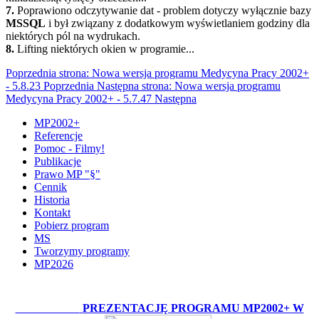
7.
Poprawiono odczytywanie dat - problem dotyczy wyłącznie bazy
MSSQL
i był związany z dodatkowym wyświetlaniem godziny dla
niektórych pól na wydrukach.
8.
Lifting niektórych okien w programie...
Poprzednia strona: Nowa wersja programu Medycyna Pracy 2002+
- 5.8.23
Poprzednia
Następna strona: Nowa wersja programu
Medycyna Pracy 2002+ - 5.7.47
Następna
MP2002+
Referencje
Pomoc - Filmy!
Publikacje
Prawo MP "§"
Cennik
Historia
Kontakt
Pobierz program
MS
Tworzymy programy
MP2026
OBEJRZYJ:
PREZENTACJĘ PROGRAMU MP2002+ W