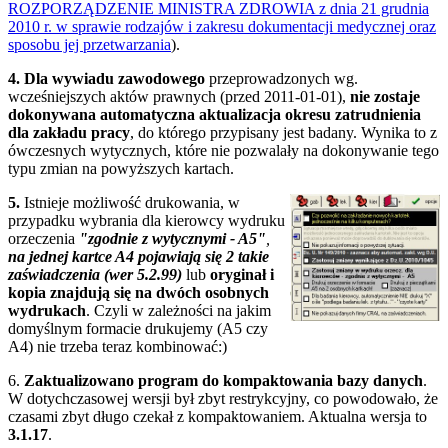
ROZPORZĄDZENIE MINISTRA ZDROWIA z dnia 21 grudnia
2010 r. w sprawie rodzajów i zakresu dokumentacji medycznej oraz
sposobu jej przetwarzania
).
4. Dla wywiadu zawodowego
przeprowadzonych wg.
wcześniejszych aktów prawnych (przed 2011-01-01),
nie zostaje
dokonywana automatyczna aktualizacja okresu zatrudnienia
dla zakładu pracy
, do którego przypisany jest badany. Wynika to z
ówczesnych wytycznych, które nie pozwalały na dokonywanie tego
typu zmian na powyższych kartach.
5.
Istnieje możliwość drukowania, w
przypadku wybrania dla kierowcy wydruku
orzeczenia
"zgodnie z wytycznymi - A5"
,
na jednej kartce A4 pojawiają się 2 takie
zaświadczenia (wer 5.2.99)
lub
oryginał i
kopia znajdują się na dwóch osobnych
wydrukach
. Czyli w zależności na jakim
domyślnym formacie drukujemy (A5 czy
A4) nie trzeba teraz kombinować:)
6.
Zaktualizowano program do kompaktowania bazy danych
.
W dotychczasowej wersji był zbyt restrykcyjny, co powodowało, że
czasami zbyt długo czekał z kompaktowaniem. Aktualna wersja to
3.1.17
.