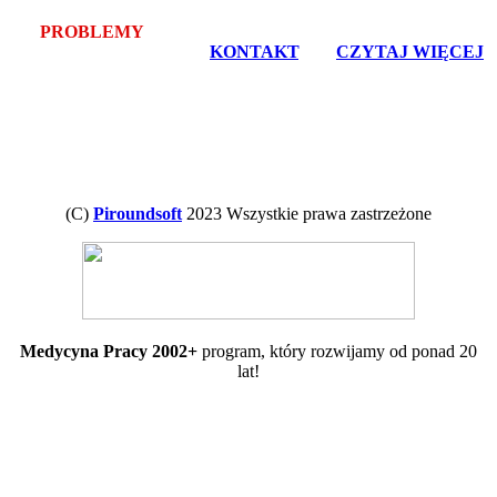
PROBLEMY
Z POBRANIEM LUB INSTALACJĄ? -
bezpłatna pomoc zdalna -
KONTAKT
, lub
CZYTAJ WIĘCEJ
(C)
Piroundsoft
2023 Wszystkie prawa zastrzeżone
Medycyna Pracy 2002+
program, który rozwijamy od ponad 20
lat!