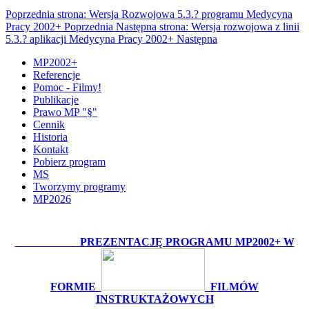
Poprzednia strona: Wersja Rozwojowa 5.3.? programu Medycyna
Pracy 2002+
Poprzednia
Następna strona: Wersja rozwojowa z linii
5.3.? aplikacji Medycyna Pracy 2002+
Następna
MP2002+
Referencje
Pomoc - Filmy!
Publikacje
Prawo MP "§"
Cennik
Historia
Kontakt
Pobierz program
MS
Tworzymy programy
MP2026
OBEJRZYJ:
PREZENTACJĘ PROGRAMU MP2002+ W
FORMIE
FILMÓW
INSTRUKTAŻOWYCH