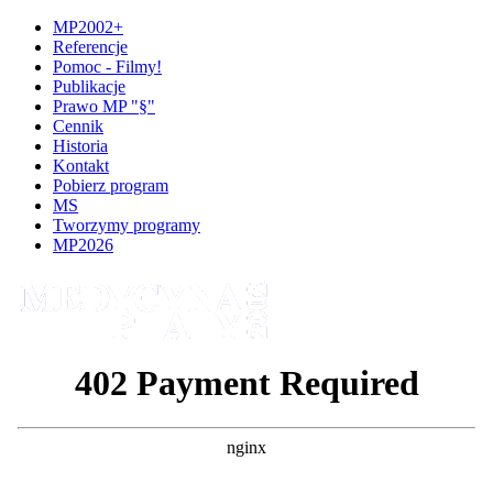
MP2002+
Referencje
Pomoc - Filmy!
Publikacje
Prawo MP "§"
Cennik
Historia
Kontakt
Pobierz program
MS
Tworzymy programy
MP2026