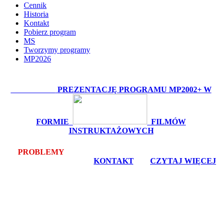
Cennik
Historia
Kontakt
Pobierz program
MS
Tworzymy programy
MP2026
OBEJRZYJ:
PREZENTACJĘ PROGRAMU MP2002+ W
FORMIE
FILMÓW
INSTRUKTAŻOWYCH
PROBLEMY
Z POBRANIEM LUB INSTALACJĄ? -
bezpłatna pomoc zdalna -
KONTAKT
, lub
CZYTAJ WIĘCEJ