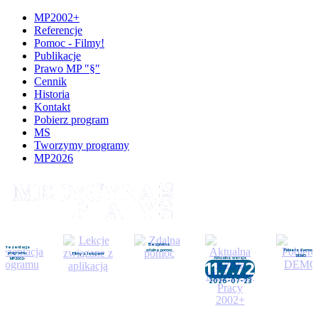
MP2002+
Referencje
Pomoc - Filmy!
Publikacje
Prawo MP "§"
Cennik
Historia
Kontakt
Pobierz program
MS
Tworzymy programy
MP2026