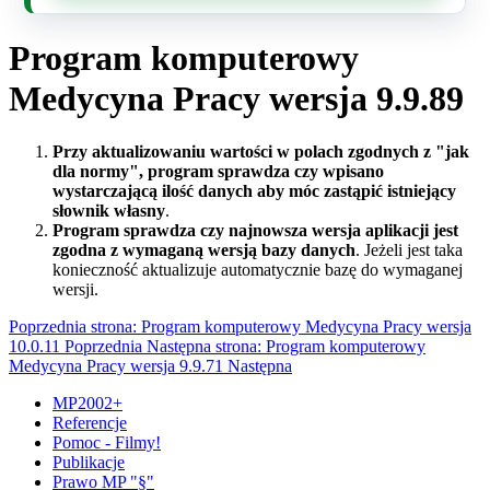
Program komputerowy
Medycyna Pracy wersja 9.9.89
Przy aktualizowaniu wartości w polach zgodnych z "jak
dla normy", program sprawdza czy wpisano
wystarczającą ilość danych aby móc zastąpić istniejący
słownik własny
.
Program sprawdza czy najnowsza wersja aplikacji jest
zgodna z wymaganą wersją bazy danych
. Jeżeli jest taka
konieczność aktualizuje automatycznie bazę do wymaganej
wersji.
Poprzednia strona: Program komputerowy Medycyna Pracy wersja
10.0.11
Poprzednia
Następna strona: Program komputerowy
Medycyna Pracy wersja 9.9.71
Następna
MP2002+
Referencje
Pomoc - Filmy!
Publikacje
Prawo MP "§"