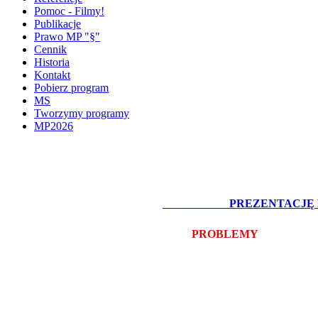
Pomoc - Filmy!
Publikacje
Prawo MP "§"
Cennik
Historia
Kontakt
Pobierz program
MS
Tworzymy programy
MP2026
OBEJRZYJ:
PREZENTACJĘ
PROBLEMY
Z POBRANI