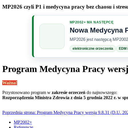
MP2026 czyli P1 i medycyna pracy bez chaosu i stres
MP2002+ MA NASTĘPCĘ
Nowa Medycyna P
MP2026 jest następcą MP2002+
elektroniczne orzeczenia
EDM 
Program Medycyna Pracy wersja 
Ważna!
Przystosowano program w
zakresie orzeczeń
do najnowszego:
Rozporządzenia Ministra Zdrowia z dnia 5 grudnia 2022 r. w sp
Poprzednia strona: Program Medycyna Pracy wersja 9.8.31 (D.U. 20
MP2002+
Referencje