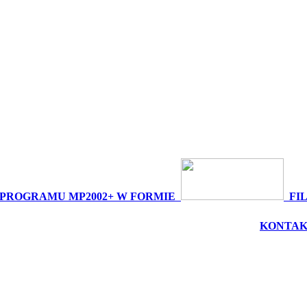
 PROGRAMU MP2002+ W FORMIE
FI
EM LUB INSTALACJĄ? - bezpłatna pomoc zdalna -
KONTAK