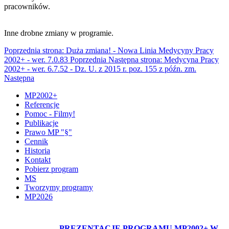
pracowników.
Inne drobne zmiany w programie.
Poprzednia strona: Duża zmiana! - Nowa Linia Medycyny Pracy
2002+ - wer. 7.0.83
Poprzednia
Następna strona: Medycyna Pracy
2002+ - wer. 6.7.52 - Dz. U. z 2015 r. poz. 155 z późn. zm.
Następna
MP2002+
Referencje
Pomoc - Filmy!
Publikacje
Prawo MP "§"
Cennik
Historia
Kontakt
Pobierz program
MS
Tworzymy programy
MP2026
OBEJRZYJ:
PREZENTACJĘ PROGRAMU MP2002+ W