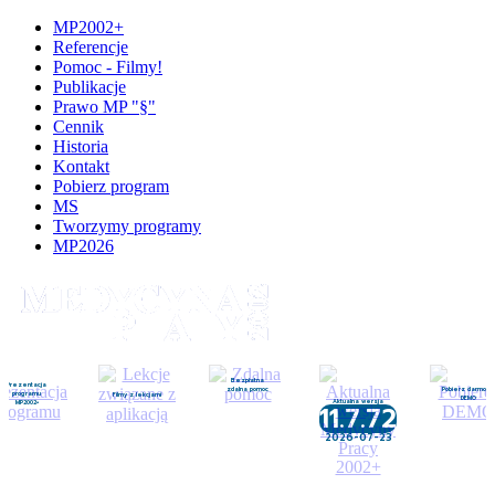
MP2002+
Referencje
Pomoc - Filmy!
Publikacje
Prawo MP "§"
Cennik
Historia
Kontakt
Pobierz program
MS
Tworzymy programy
MP2026