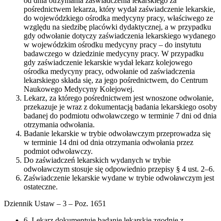
od dnia otrzymania zaświadczenia lekarskiego za
pośrednictwem lekarza, który wydał zaświadczenie lekarskie,
do wojewódzkiego ośrodka medycyny pracy, właściwego ze
względu na siedzibę placówki dydaktycznej, a w przypadku
gdy odwołanie dotyczy zaświadczenia lekarskiego wydanego
w wojewódzkim ośrodku medycyny pracy – do instytutu
badawczego w dziedzinie medycyny pracy. W przypadku
gdy zaświadczenie lekarskie wydał lekarz kolejowego
ośrodka medycyny pracy, odwołanie od zaświadczenia
lekarskiego składa się, za jego pośrednictwem, do Centrum
Naukowego Medycyny Kolejowej.
Lekarz, za którego pośrednictwem jest wnoszone odwołanie,
przekazuje je wraz z dokumentacją badania lekarskiego osoby
badanej do podmiotu odwoławczego w terminie 7 dni od dnia
otrzymania odwołania.
Badanie lekarskie w trybie odwoławczym przeprowadza się
w terminie 14 dni od dnia otrzymania odwołania przez
podmiot odwoławczy.
Do zaświadczeń lekarskich wydanych w trybie
odwoławczym stosuje się odpowiednio przepisy § 4 ust. 2–6.
Zaświadczenie lekarskie wydane w trybie odwoławczym jest
ostateczne.
Dziennik Ustaw – 3 – Poz. 1651
6. Lekarz dokumentuje badanie lekarskie zgodnie z