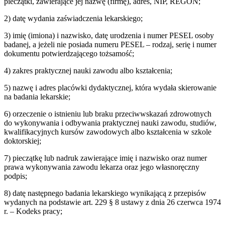
pieczątki, zawierające jej nazwę (firmę), adres, NIP, REGON;
2) datę wydania zaświadczenia lekarskiego;
3) imię (imiona) i nazwisko, datę urodzenia i numer PESEL osoby
badanej, a jeżeli nie posiada numeru PESEL – rodzaj, serię i numer
dokumentu potwierdzającego tożsamość;
4) zakres praktycznej nauki zawodu albo kształcenia;
5) nazwę i adres placówki dydaktycznej, która wydała skierowanie
na badania lekarskie;
6) orzeczenie o istnieniu lub braku przeciwwskazań zdrowotnych
do wykonywania i odbywania praktycznej nauki zawodu, studiów,
kwalifikacyjnych kursów zawodowych albo kształcenia w szkole
doktorskiej;
7) pieczątkę lub nadruk zawierające imię i nazwisko oraz numer
prawa wykonywania zawodu lekarza oraz jego własnoręczny
podpis;
8) datę następnego badania lekarskiego wynikającą z przepisów
wydanych na podstawie art. 229 § 8 ustawy z dnia 26 czerwca 1974
r. – Kodeks pracy;