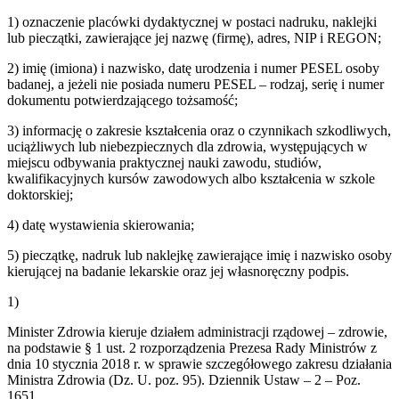
1) oznaczenie placówki dydaktycznej w postaci nadruku, naklejki
lub pieczątki, zawierające jej nazwę (firmę), adres, NIP i REGON;
2) imię (imiona) i nazwisko, datę urodzenia i numer PESEL osoby
badanej, a jeżeli nie posiada numeru PESEL – rodzaj, serię i numer
dokumentu potwierdzającego tożsamość;
3) informację o zakresie kształcenia oraz o czynnikach szkodliwych,
uciążliwych lub niebezpiecznych dla zdrowia, występujących w
miejscu odbywania praktycznej nauki zawodu, studiów,
kwalifikacyjnych kursów zawodowych albo kształcenia w szkole
doktorskiej;
4) datę wystawienia skierowania;
5) pieczątkę, nadruk lub naklejkę zawierające imię i nazwisko osoby
kierującej na badanie lekarskie oraz jej własnoręczny podpis.
1)
Minister Zdrowia kieruje działem administracji rządowej – zdrowie,
na podstawie § 1 ust. 2 rozporządzenia Prezesa Rady Ministrów z
dnia 10 stycznia 2018 r. w sprawie szczegółowego zakresu działania
Ministra Zdrowia (Dz. U. poz. 95). Dziennik Ustaw – 2 – Poz.
1651