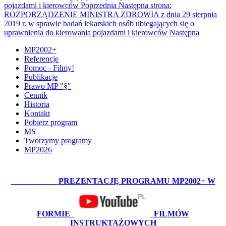
pojazdami i kierowców
Poprzednia
Następna strona:
ROZPORZĄDZENIE MINISTRA ZDROWIA z dnia 29 sierpnia
2019 r. w sprawie badań lekarskich osób ubiegających się o
uprawnienia do kierowania pojazdami i kierowców
Następna
MP2002+
Referencje
Pomoc - Filmy!
Publikacje
Prawo MP "§"
Cennik
Historia
Kontakt
Pobierz program
MS
Tworzymy programy
MP2026
OBEJRZYJ:
PREZENTACJĘ PROGRAMU MP2002+ W
FORMIE
FILMÓW
INSTRUKTAŻOWYCH