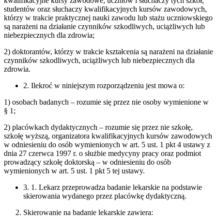
kwalifikacyjne kursy zawodowe, uczniów i słuchaczy tych szkół,
studentów oraz słuchaczy kwalifikacyjnych kursów zawodowych,
którzy w trakcie praktycznej nauki zawodu lub stażu uczniowskiego
są narażeni na działanie czynników szkodliwych, uciążliwych lub
niebezpiecznych dla zdrowia;
2) doktorantów, którzy w trakcie kształcenia są narażeni na działanie
czynników szkodliwych, uciążliwych lub niebezpiecznych dla
zdrowia.
2. Ilekroć w niniejszym rozporządzeniu jest mowa o:
1) osobach badanych – rozumie się przez nie osoby wymienione w
§ 1;
2) placówkach dydaktycznych – rozumie się przez nie szkołę,
szkołę wyższą, organizatora kwalifikacyjnych kursów zawodowych
w odniesieniu do osób wymienionych w art. 5 ust. 1 pkt 4 ustawy z
dnia 27 czerwca 1997 r. o służbie medycyny pracy oraz podmiot
prowadzący szkołę doktorską – w odniesieniu do osób
wymienionych w art. 5 ust. 1 pkt 5 tej ustawy.
3. 1. Lekarz przeprowadza badanie lekarskie na podstawie
skierowania wydanego przez placówkę dydaktyczną.
Skierowanie na badanie lekarskie zawiera: