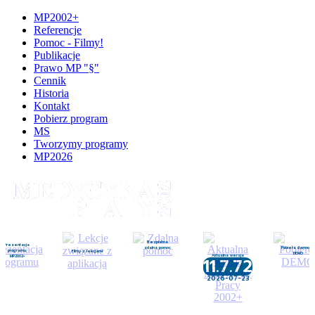
MP2002+
Referencje
Pomoc - Filmy!
Publikacje
Prawo MP "§"
Cennik
Historia
Kontakt
Pobierz program
MS
Tworzymy programy
MP2026