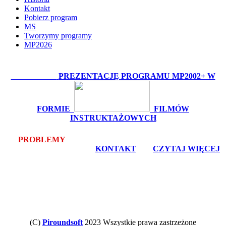
Kontakt
Pobierz program
MS
Tworzymy programy
MP2026
OBEJRZYJ:
PREZENTACJĘ PROGRAMU MP2002+ W
FORMIE
FILMÓW
INSTRUKTAŻOWYCH
PROBLEMY
Z POBRANIEM LUB INSTALACJĄ? -
bezpłatna pomoc zdalna -
KONTAKT
, lub
CZYTAJ WIĘCEJ
(C)
Piroundsoft
2023 Wszystkie prawa zastrzeżone