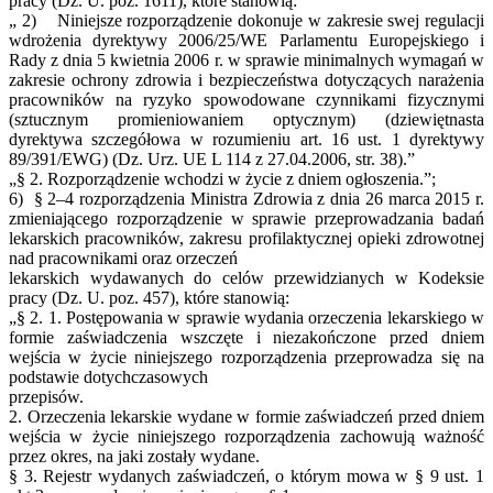
pracy (Dz. U. poz. 1611), które stanowią:
„ 2) Niniejsze rozporządzenie dokonuje w zakresie swej regulacji
wdrożenia dyrektywy 2006/25/WE Parlamentu Europejskiego i
Rady z dnia 5 kwietnia 2006 r. w sprawie minimalnych wymagań w
zakresie ochrony zdrowia i bezpieczeństwa dotyczących narażenia
pracowników na ryzyko spowodowane czynnikami fizycznymi
(sztucznym promieniowaniem optycznym) (dziewiętnasta
dyrektywa szczegółowa w rozumieniu art. 16 ust. 1 dyrektywy
89/391/EWG) (Dz. Urz. UE L 114 z 27.04.2006, str. 38).”
„§ 2. Rozporządzenie wchodzi w życie z dniem ogłoszenia.”;
6) § 2‒4 rozporządzenia Ministra Zdrowia z dnia 26 marca 2015 r.
zmieniającego rozporządzenie w sprawie przeprowadzania badań
lekarskich pracowników, zakresu profilaktycznej opieki zdrowotnej
nad pracownikami oraz orzeczeń
lekarskich wydawanych do celów przewidzianych w Kodeksie
pracy (Dz. U. poz. 457), które stanowią:
„§ 2. 1. Postępowania w sprawie wydania orzeczenia lekarskiego w
formie zaświadczenia wszczęte i niezakończone przed dniem
wejścia w życie niniejszego rozporządzenia przeprowadza się na
podstawie dotychczasowych
przepisów.
2. Orzeczenia lekarskie wydane w formie zaświadczeń przed dniem
wejścia w życie niniejszego rozporządzenia zachowują ważność
przez okres, na jaki zostały wydane.
§ 3. Rejestr wydanych zaświadczeń, o którym mowa w § 9 ust. 1