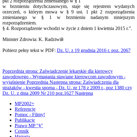
pkt 2 rozporządzenia zmienianego w § 1
w brzmieniu dotychczasowym, staje się rejestrem wydanych
orzeczeń, o którym mowa w § 9 ust. 1 pkt 2 rozporządzenia
zmienianego w § 1 w brzmieniu nadanym niniejszym
rozporządzeniem.
§ 4. Rozporządzenie wchodzi w życie z dniem 1 kwietnia 2015 r.”.
Minister Zdrowia: K. Radziwiłł
Pobierz pełny tekst w PDF:
Dz. U. z 19 grudnia 2016 r. poz. 2067
Poprzednia strona: Zaświadczenie lekarskie dla kierowcy
zawodowego - Wymagania stawiane kierowcom zawodowym -
wyjaśnienie
Poprzednia
Następna strona: Zaświadczenia dla
strażaków - kwestia sporna - Dz. U. nr 178 z 2009 r., poz 1380 czy
Dz. U. z dnia 2009 Nr 210 poz.1627
Następna
MP2002+
Referencje
Pomoc - Filmy!
Publikacje
Prawo MP "§"
Cennik
Historia