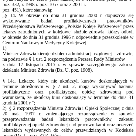
poz. 332, z 1998 r. poz. 1057 oraz z 2001 r.
poz. 451), które stanowią:
„§ 14. W okresie do dnia 31 grudnia 2000 r. dopuszcza się
wykonywanie badań profilaktycznych pracowników
Przedsiębiorstwa Państwowego „Polskie Koleje Państwowe” przez
lekarzy zatrudnionych w kolejowej służbie zdrowia, którzy odbyli
w okresie do dnia 31 grudnia 1996 r. odpowiednie przeszkolenie w
Centrum Naukowym Medycyny Kolejowej.
1)
Minister Zdrowia kieruje działem administracji rządowej ‒ zdrowie,
na podstawie § 1 ust. 2 rozporządzenia Prezesa Rady Ministrów
z dnia 17 listopada 2015 r. w sprawie szczegółowego zakresu
działania Ministra Zdrowia (Dz. U. poz. 1908).
§ 14a. Lekarze, który nie ukończyli kursów doskonalących w
terminie określonym w § 7 ust. 2, mogą wykonywać badania
profilaktyczne oraz profilaktyczną opiekę zdrowotną pod
warunkiem, że ukończą kurs doskonalący w terminie do dnia 31
grudnia 2001 r.”;
2) § 2 rozporządzenia Ministra Zdrowia i Opieki Społecznej z dnia
20 maja 1997 r. zmieniającego rozporządzenie w sprawie
przeprowadzania badań lekarskich pracowników, zakresu
profilaktycznej opieki zdrowotnej nad pracownikami oraz orzeczeń
lekarskich wydawanych do celów przewidzianych w Kodeksie
pracy (Dz. U. poz. 375), który